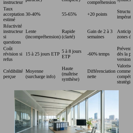
instructeur
compréhension
Taux
Structur
acceptation
30-40%
55-65%
+20 points
impérat
estimé
Réactivité
instructeur
Lente
Rapide
Gain de 2 à 3
Anticipe
si
(incompréhension)
(clarté)
semaines
zones d
questions
Coût
Prévenir
5 à 8 jours
révision si
15 à 25 jours ETP
-60% temps
dès la p
ETP
refus
version
Valoriser
Haute
Crédibilité
Moyenne
Différenciation
comme
(maîtrise
perçue
(surcharge info)
nette
compéte
synthèse)
stratégi