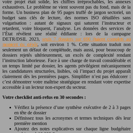
votre projet était solide, les chiffres irréprochables, les annexes
exhaustives. Le problème ne vient souvent pas du fond, mais de la
forme. Un business plan de 95 pages truffé de jargon sectoriel, un
budget sans clés de lecture, des normes ISO détaillées sans
vulgarisation : autant de signaux qui saturent l’instructeur et
retardent, voire bloquent, l’analyse. Les données des services de
l’État révèlent une réalité édifiante : lors de la campagne
DETR/DSIL 2023,
seuls 7 dossiers sur 690 étaient complets au
moment du dépôt
, soit environ 1 %. Cette situation traduit non
seulement un défaut de complétude, mais aussi, pour beaucoup de
dossiers rejetés ultérieurement, un excès de complexité rendant
l’instruction laborieuse. Face à une charge de travail considérable et
un temps limité par dossier, les agents privilégient mécaniquement
les candidatures structurées, lisibles, où l’impact du projet apparaît
clairement dès les premières pages. Simplifier n’est pas édulcorer :
c’est démontrer votre maîtrise stratégique en rendant votre expertise
accessible à un lecteur non-expert du secteur.
Votre checklist anti-refus en 30 secondes :
Vérifiez la présence d’une synthèse exécutive de 2 à 3 pages
en tête de dossier
Définissez tous les acronymes et termes techniques dès leur
première mention
Ajoutez des notes explicatives sur chaque ligne budgétaire