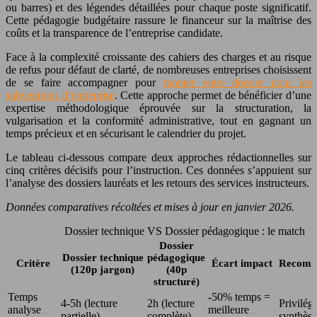
ou barres) et des légendes détaillées pour chaque poste significatif.
Cette pédagogie budgétaire rassure le financeur sur la maîtrise des
coûts et la transparence de l’entreprise candidate.
Face à la complexité croissante des cahiers des charges et au risque
de refus pour défaut de clarté, de nombreuses entreprises choisissent
de se faire accompagner pour
monter votre dossier pour les
subventions d’entreprise
. Cette approche permet de bénéficier d’une
expertise méthodologique éprouvée sur la structuration, la
vulgarisation et la conformité administrative, tout en gagnant un
temps précieux et en sécurisant le calendrier du projet.
Le tableau ci-dessous compare deux approches rédactionnelles sur
cinq critères décisifs pour l’instruction. Ces données s’appuient sur
l’analyse des dossiers lauréats et les retours des services instructeurs.
Données comparatives récoltées et mises à jour en janvier 2026.
Dossier technique VS Dossier pédagogique : le match
Dossier
Dossier technique
pédagogique
Critère
Écart impact
Recomm
(120p jargon)
(40p
structuré)
Temps
-50% temps =
4-5h (lecture
2h (lecture
Privilégi
analyse
meilleure
partielle)
complète)
synthèse