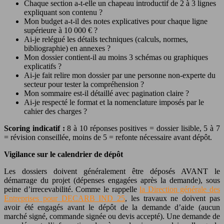
Chaque section a-t-elle un chapeau introductif de 2 à 3 lignes
expliquant son contenu ?
Mon budget a-t-il des notes explicatives pour chaque ligne
supérieure à 10 000 € ?
Ai-je relégué les détails techniques (calculs, normes,
bibliographie) en annexes ?
Mon dossier contient-il au moins 3 schémas ou graphiques
explicatifs ?
Ai-je fait relire mon dossier par une personne non-experte du
secteur pour tester la compréhension ?
Mon sommaire est-il détaillé avec pagination claire ?
Ai-je respecté le format et la nomenclature imposés par le
cahier des charges ?
Scoring indicatif :
8 à 10 réponses positives = dossier lisible, 5 à 7
= révision conseillée, moins de 5 = refonte nécessaire avant dépôt.
Vigilance sur le calendrier de dépôt
Les dossiers doivent généralement être déposés AVANT le
démarrage du projet (dépenses engagées après la demande), sous
peine d’irrecevabilité. Comme le rappelle
la Direction générale des
Entreprises pour DECARB IND 25
, les travaux ne doivent pas
avoir été engagés avant le dépôt de la demande d’aide (aucun
marché signé, commande signée ou devis accepté). Une demande de