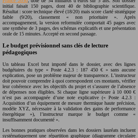
France 2030
, doté de 54 milliards d’euros sur 5 ans. Son dossier
initial faisait 150 pages, dont 40 de bibliographie scientifique.
Résultat : score technique élevé (18/20) mais score clarté stratégique
faible (9/20), classement « non prioritaire ». Après
accompagnement, la version reformulée comportait 45 pages avec
une synthèse de 3 pages, des schémas explicatifs et une présentation
orale de 15 minutes. Accepté en second passage.
Le budget prévisionnel sans clés de lecture
pédagogiques
Un tableau Excel brut importé dans le dossier, avec des lignes
budgétaires du type « Poste 4.2.3 : 187 450 € » sans aucune
explication, pose un problème majeur de transparence. L’instructeur
doit pouvoir comprendre à quoi correspondent ces montants, vérifier
leur cohérence avec les objectifs du projet et s’assurer de l’absence
de dépenses non éligibles. Si chaque ligne supérieure à 10 000 €
n’est pas accompagnée d’une note explicative (« Poste 4.2.3 :
Acquisition d’un équipement de mesure thermique haute précision,
modèle XYZ, nécessaire à la validation des gains de performance
énergétique »), l’instructeur marque le budget comme «
insuffisamment documenté ».
Les bonnes pratiques observées dans les dossiers lauréats incluent
systématiquement une répartition graphique (diagramme circulaire