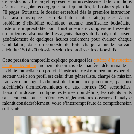
de production. Le projet représente un investissement de 5 millions
d’euros, les gains écologiques sont quantifiés, le business plan fait
78 pages. Pourtant, le dossier est refusé dès la première instruction.
La raison invoquée : « défaut de clarté stratégique ». Aucun
problème d’éligibilité technique, aucune insuffisance budgétaire,
juste une impossibilité pour l’instructeur de comprendre l’essentiel
en un temps raisonnable. Les agents chargés de l’analyse disposent
généralement de quelques heures seulement pour évaluer chaque
candidature, dans un contexte de forte charge annuelle pouvant
atteindre 150 à 200 dossiers selon les profils et les dispositifs.
Cette pression temporelle explique pourquoi les
critères d’instruction
d’une subvention
incluent désormais de manière déterminante la
lisibilité immédiate du projet. L’instructeur est rarement un expert du
secteur visé : son profil est celui d’un généraliste, chargé de mission
transverse ou agent administratif formé aux procédures, pas aux
spécificités thermodynamiques ou aux normes ISO sectorielles.
Lorsqu’un dossier multiplie les termes non définis, les calculs bruts
sans contexte ou les références réglementaires obscures, l’analyse
ralentit considérablement, voire s’interrompt faute de compréhension
suffisante.